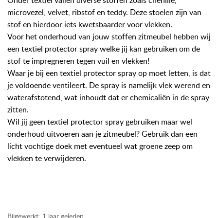
Onder textiel vallen diverse stoffen zoals chenille,
microvezel, velvet, ribstof en teddy. Deze stoelen zijn van
stof en hierdoor iets kwetsbaarder voor vlekken.
Voor het onderhoud van jouw stoffen zitmeubel hebben wij
een textiel protector spray welke jij kan gebruiken om de
stof te impregneren tegen vuil en vlekken!
Waar je bij een textiel protector spray op moet letten, is dat
je voldoende ventileert. De spray is namelijk vlek werend en
waterafstotend, wat inhoudt dat er chemicaliën in de spray
zitten.
Wil jij geen textiel protector spray gebruiken maar wel
onderhoud uitvoeren aan je zitmeubel? Gebruik dan een
licht vochtige doek met eventueel wat groene zeep om
vlekken te verwijderen.
schoonmaken, vlekken verwijderen, impregneren,
onderhoud, verzorgen, verzorging, onderhouden,
Bijgewerkt:
1 jaar geleden